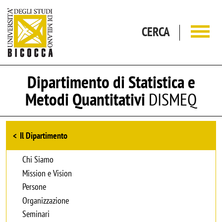
Salta al contenuto principale
CERCA
Dipartimento di Statistica e
Metodi Quantitativi
DISMEQ
Browse the section
Il Dipartimento
Chi Siamo
Mission e Vision
Persone
Organizzazione
Seminari