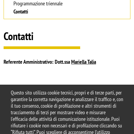
Programmazione triennale
Contatti
Contatti
Referente Amministrativo: Dott.ssa
Mariella Talia
Questo sito utilizza cookie tecnici, propri e di terze parti, per
garantire la corretta navigazione e analizzare il traffico e, con
il tuo consenso, cookie di profilazione e altri strumenti di
tracciamento di terzi per mostrare video e misurare
© 2025 Università degli Studi di Milano-Bicocca
l'efficacia delle attività di comunicazione istituzionale. Puoi
Piazza dell'Ateneo Nuovo, 1 - 20126, Milano
rifiutare i cookie non necessari e di profilazione cliccando su
Casella PEC:
ateneo.bicocca@pec.unimib.it
“Rifiuta tutti”. Puoi scegliere di acconsentirne l’utilizzo