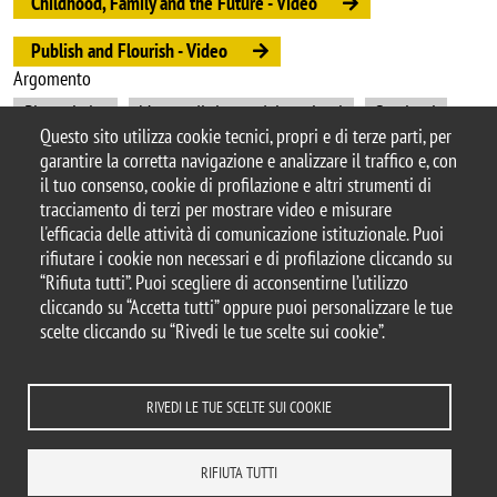
Childhood, Family and the Future - Video
Publish and Flourish - Video
Argomento
Biostatistica
Motore di ricerca dei seminari
Seminari
Questo sito utilizza cookie tecnici, propri e di terze parti, per
garantire la corretta navigazione e analizzare il traffico e, con
il tuo consenso, cookie di profilazione e altri strumenti di
tracciamento di terzi per mostrare video e misurare
© 2025 Università degli Studi di Milano-Bicocca
l'efficacia delle attività di comunicazione istituzionale. Puoi
Piazza dell'Ateneo Nuovo, 1 - 20126, Milano
rifiutare i cookie non necessari e di profilazione cliccando su
Casella PEC:
ateneo.bicocca@pec.unimib.it
“Rifiuta tutti”. Puoi scegliere di acconsentirne l’utilizzo
P.I. 12621570154 |
cliccando su “Accetta tutti” oppure puoi personalizzare le tue
redazioneweb.dismeq@unimib.it
scelte cliccando su “Rivedi le tue scelte sui cookie”.
RIVEDI LE TUE SCELTE SUI COOKIE
Note legali
Privacy e cookie policy
Amministrazione trasparente
Dichiarazione di accessibilità
Accessibilità
Statistiche di accesso
RIFIUTA TUTTI
Rivedi le tue scelte sui cookie